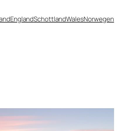
land
England
Schottland
Wales
Norwegen