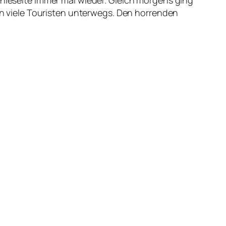
 nieselte immer mal wieder. Gleich morgens ging
 viele Touristen unterwegs. Den horrenden