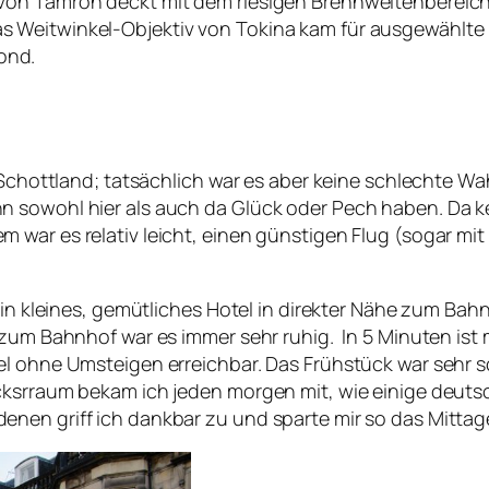
on Tamron deckt mit dem riesigen Brennweitenbereich fa
 Weitwinkel-Objektiv von Tokina kam für ausgewählte F
ond.
r Schottland; tatsächlich war es aber keine schlechte 
 sowohl hier als auch da Glück oder Pech haben. Da ke
 war es relativ leicht, einen günstigen Flug (sogar mi
ein kleines, gemütliches Hotel in direkter Nähe zum Bah
e zum Bahnhof war es immer sehr ruhig. In 5 Minuten is
tel ohne Umsteigen erreichbar. Das Frühstück war sehr
ücksrraum bekam ich jeden morgen mit, wie einige deut
nen griff ich dankbar zu und sparte mir so das Mittag