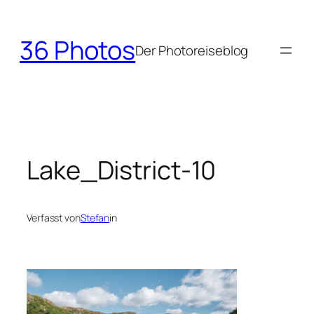
Zum
Inhalt
36 Photos
springen
Der Photoreiseblog
Lake_District-10
Verfasst von
Stefan
in