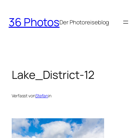
Zum
Inhalt
36 Photos
springen
Der Photoreiseblog
Lake_District-12
Verfasst von
Stefan
in