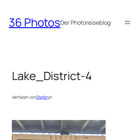
Zum
Inhalt
36 Photos
springen
Der Photoreiseblog
Lake_District-4
Verfasst von
Stefan
in