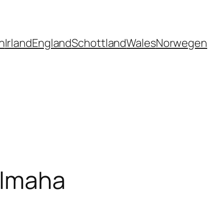
n
Irland
England
Schottland
Wales
Norwegen
almaha