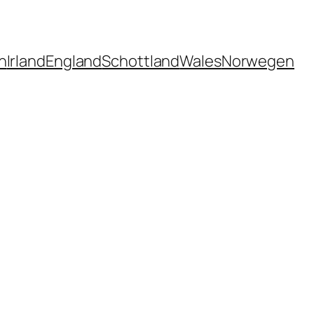
n
Irland
England
Schottland
Wales
Norwegen