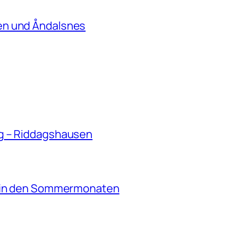
en und Åndalsnes
g – Riddagshausen
e in den Sommermonaten