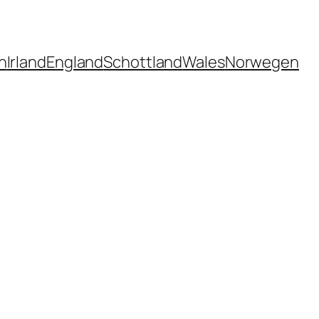
n
Irland
England
Schottland
Wales
Norwegen