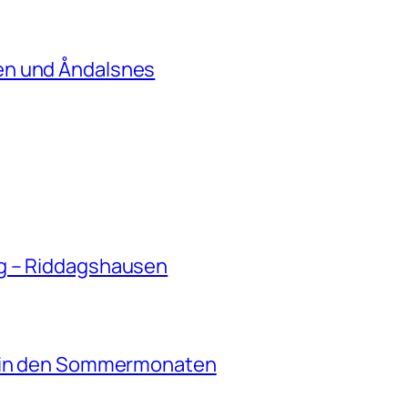
en und Åndalsnes
g – Riddagshausen
e in den Sommermonaten