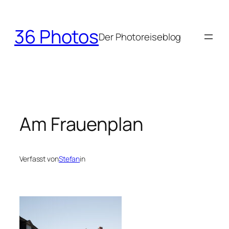
Zum
Inhalt
36 Photos
springen
Der Photoreiseblog
Am Frauenplan
Verfasst von
Stefan
in