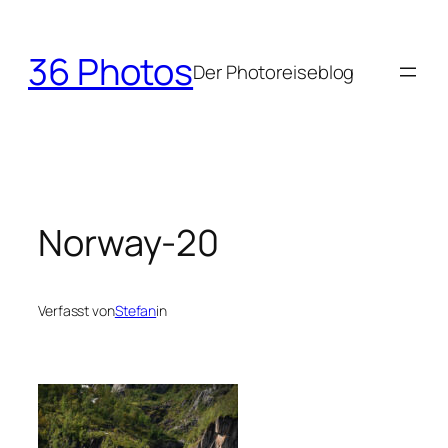
Zum
Inhalt
36 Photos
springen
Der Photoreiseblog
Norway-20
Verfasst von
Stefan
in