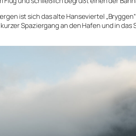
im Flug und schließlich begrüßt einen der Bahn
rgen ist sich das alte Hanseviertel „Brygge
in kurzer Spaziergang an den Hafen und in das