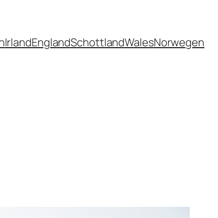
n
Irland
England
Schottland
Wales
Norwegen