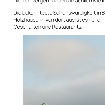
Die Zeit vergeht dabei tatsächlich wie 
Die bekannteste Sehenswürdigkeit in Be
Holzhäusern. Von dort aus ist es nur e
Geschäften und Restaurants.