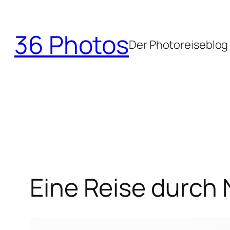
Zum
Inhalt
36 Photos
springen
Der Photoreiseblog
Eine Reise durch