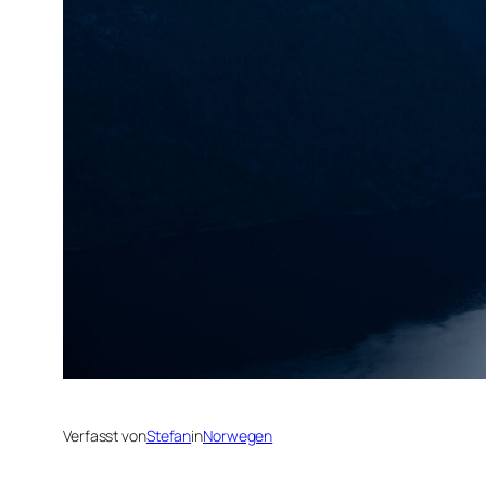
Verfasst von
Stefan
in
Norwegen