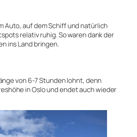
 Auto, auf dem Schiff und natürlich
spots relativ ruhig. So waren dank der
n ins Land bringen.
 Länge von 6-7 Stunden lohnt, denn
reshöhe in Oslo und endet auch wieder