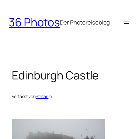
Zum
Inhalt
36 Photos
springen
Der Photoreiseblog
Edinburgh Castle
Verfasst von
Stefan
in