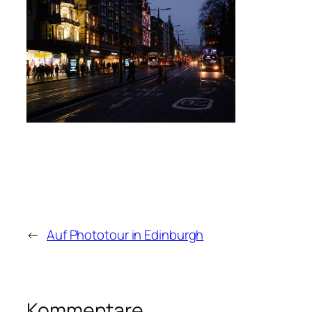
←
Auf Phototour in Edinburgh
Kommentare