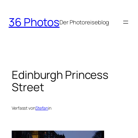
Zum
Inhalt
36 Photos
springen
Der Photoreiseblog
Edinburgh Princess
Street
Verfasst von
Stefan
in