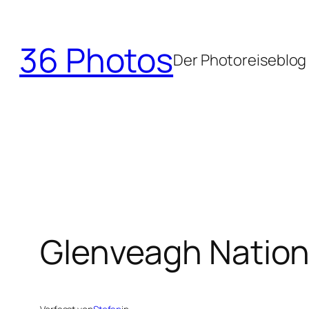
Zum
Inhalt
36 Photos
springen
Der Photoreiseblog
Glenveagh Nation