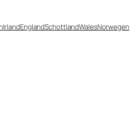
n
Irland
England
Schottland
Wales
Norwegen