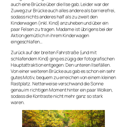
auch eine Brücke über die Ilse gab. Leider war der
Zuweg zur Brücke auch alles andere als barrierefrei,
sodass nichts anderes half als zu zweit den
Kinderwagen (inkl. Kind) anzuheben und über ein
paar Felsen zu tragen. Madame ist übrigens bei der
Aktion gemütlich in ihrem Kinderwagen
eingeschlafen…
Zurück auf der breiten Fahrstraße (und mit
schlafendem Kind) ging es zügig der fotografischen
Hauptattraktion entgegen: Den unteren Ilsefällen.
Von einer weiteren Brücke aus gab es schon ein sehr
gutes Motiv, bequem zu erreichen von einem kleinen
Rastplatz. Netterweise verschwand die Sonne
genau im richtigen Moment hinter ein paar Wolken,
sodass die Kontraste nicht mehr ganz so stark
waren.