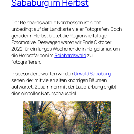
Sababurg im Herbst
Der Reinhardswald in Nordhessen ist nicht
unbedingt auf der Landkarte vieler Fotografen. Doch
gerade im Herbst bietet die Region vielfältige
Fotomotive. Deswegen waren wir Ende Oktober
2022 für ein langes Wochenende in Hofgeismar, um
die Herbstfarben im
Reinhardswald
zu
fotografieren.
Insbesondere wollten wir den
Urwald Sababurg
sehen, der mit vielen alten knorrigen Bäumen
aufwartet. Zusammen mit der Laubfärbung ergibt
dies ein tolles Naturschauspiel.