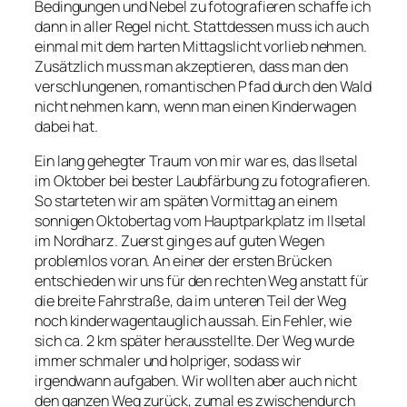
Bedingungen und Nebel zu fotografieren schaffe ich
dann in aller Regel nicht. Stattdessen muss ich auch
einmal mit dem harten Mittagslicht vorlieb nehmen.
Zusätzlich muss man akzeptieren, dass man den
verschlungenen, romantischen Pfad durch den Wald
nicht nehmen kann, wenn man einen Kinderwagen
dabei hat.
Ein lang gehegter Traum von mir war es, das Ilsetal
im Oktober bei bester Laubfärbung zu fotografieren.
So starteten wir am späten Vormittag an einem
sonnigen Oktobertag vom Hauptparkplatz im Ilsetal
im Nordharz. Zuerst ging es auf guten Wegen
problemlos voran. An einer der ersten Brücken
entschieden wir uns für den rechten Weg anstatt für
die breite Fahrstraße, da im unteren Teil der Weg
noch kinderwagentauglich aussah. Ein Fehler, wie
sich ca. 2 km später herausstellte. Der Weg wurde
immer schmaler und holpriger, sodass wir
irgendwann aufgaben. Wir wollten aber auch nicht
den ganzen Weg zurück, zumal es zwischendurch