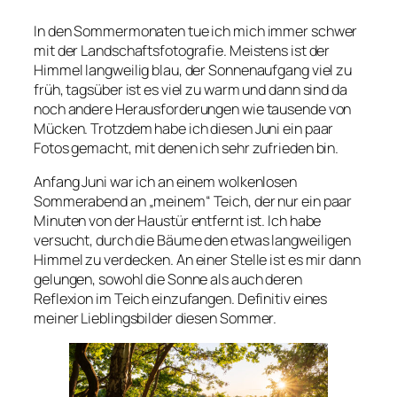
In den Sommermonaten tue ich mich immer schwer
mit der Landschaftsfotografie. Meistens ist der
Himmel langweilig blau, der Sonnenaufgang viel zu
früh, tagsüber ist es viel zu warm und dann sind da
noch andere Herausforderungen wie tausende von
Mücken. Trotzdem habe ich diesen Juni ein paar
Fotos gemacht, mit denen ich sehr zufrieden bin.
Anfang Juni war ich an einem wolkenlosen
Sommerabend an „meinem“ Teich, der nur ein paar
Minuten von der Haustür entfernt ist. Ich habe
versucht, durch die Bäume den etwas langweiligen
Himmel zu verdecken. An einer Stelle ist es mir dann
gelungen, sowohl die Sonne als auch deren
Reflexion im Teich einzufangen. Definitiv eines
meiner Lieblingsbilder diesen Sommer.