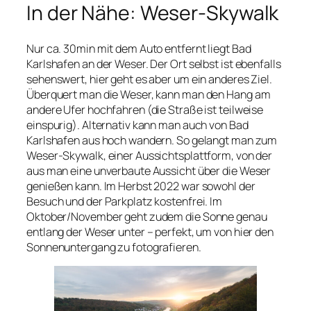
In der Nähe: Weser-Skywalk
Nur ca. 30min mit dem Auto entfernt liegt Bad
Karlshafen an der Weser. Der Ort selbst ist ebenfalls
sehenswert, hier geht es aber um ein anderes Ziel.
Überquert man die Weser, kann man den Hang am
andere Ufer hochfahren (die Straße ist teilweise
einspurig). Alternativ kann man auch von Bad
Karlshafen aus hoch wandern. So gelangt man zum
Weser-Skywalk, einer Aussichtsplattform, von der
aus man eine unverbaute Aussicht über die Weser
genießen kann. Im Herbst 2022 war sowohl der
Besuch und der Parkplatz kostenfrei. Im
Oktober/November geht zudem die Sonne genau
entlang der Weser unter – perfekt, um von hier den
Sonnenuntergang zu fotografieren.