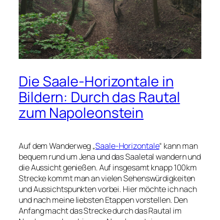
Die Saale-Horizontale in
Bildern: Durch das Rautal
zum Napoleonstein
Auf dem Wanderweg „
Saale-Horizontale
“ kann man
bequem rund um Jena und das Saaletal wandern und
die Aussicht genießen. Auf insgesamt knapp 100km
Strecke kommt man an vielen Sehenswürdigkeiten
und Aussichtspunkten vorbei. Hier möchte ich nach
und nach meine liebsten Etappen vorstellen. Den
Anfang macht das Strecke durch das Rautal im